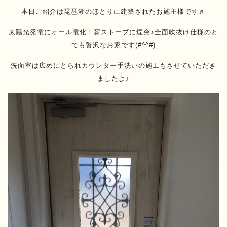
本日ご紹介は琵琶湖のほとりに建築されたお施主様です♬
太陽光発電にオール電化！薪ストーブに煙突♪全面吹抜け仕様のと
ても贅沢なお家です(#^^#)
洗面室は広めにとられカウンター手洗いの施工もさせていただき
ましたよ♪